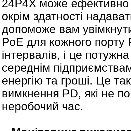
24P4X може ефективно 
окрім здатності надават
допоможе вам увімкнут
PoE для кожного порту 
інтервалів, і це потужн
середнім підприємства
енергію та гроші. Це та
вимкнення PD, які не п
неробочий час.