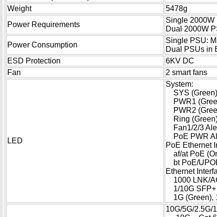
Weight
5478g
Single 2000W
Power Requirements
Dual 2000W P
Single PSU: M
Power Consumption
Dual PSUs in 
ESD Protection
6KV DC
Fan
2 smart fans
System:
SYS (Green
PWR1 (Gree
PWR2 (Gree
Ring (Green
Fan1/2/3 Ale
PoE PWR Ale
LED
PoE Ethernet In
af/at PoE (O
bt PoE/UPO
Ethernet Interf
1000 LNK/AC
1/10G SFP+ I
1G (Green),
10G/5G/2.5G/