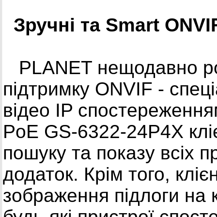
Зручні та Smart ONVI
PLANET нещодавно роз
підтримку ONVIF - спеці
відео IP спостереженням
PoE GS-6322-24P4X кліє
пошуку та показу всіх 
додаток. Крім того, клі
зображення підлоги на к
будь-які пристрої спос