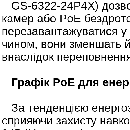
GS-6322-24P4X) дозвол
камер або PoE бездрото
перезавантажуватися у
чином, вони зменшать й
внаслідок переповненн
Графік PoE для ене
За тенденцією енергозб
сприяючи захисту навк