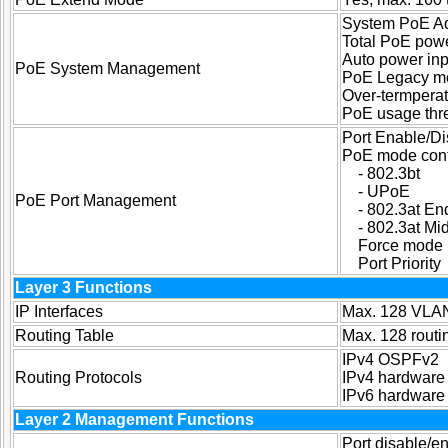
System PoE Ad
Total PoE powe
Auto power inp
PoE System Management
PoE Legacy m
Over-termperat
PoE usage thr
Port Enable/D
PoE mode cont
- 802.3bt
- UPoE
PoE Port Management
- 802.3at En
- 802.3at Mi
Force mode
Port Priority
Layer 3 Functions
IP Interfaces
Max. 128 VLAN
Routing Table
Max. 128 routi
IPv4 OSPFv2
Routing Protocols
IPv4 hardware s
IPv6 hardware s
Layer 2 Management Functions
Port disable/e