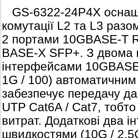
GS-6322-24P4X оснащ
комутації L2 та L3 раз
2 портами 10GBASE-T R
BASE-X SFP+. З двома 
інтерфейсами 10GBASE-T
1G / 100) автоматични
забезпечує передачу д
UTP Cat6A / Cat7, тобт
витрат. Додаткові два 
швидкостями (10G / 2.5