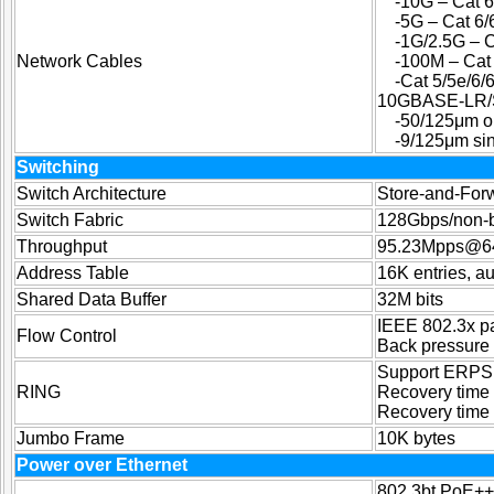
-10G – Cat 
-5G – Cat 6/
-1G/2.5G – C
Network Cables
-100M – Cat 
-Cat 5/5e/6
10GBASE-LR/
-50/125μm or
-9/125μm sin
Switching
Switch Architecture
Store-and-For
Switch Fabric
128Gbps/non-b
Throughput
95.23Mpps@6
Address Table
16K entries, a
Shared Data Buffer
32M bits
IEEE 802.3x pa
Flow Control
Back pressure 
Support ERPS,
RING
Recovery time 
Recovery time 
Jumbo Frame
10K bytes
Power over Ethernet
802.3bt PoE+