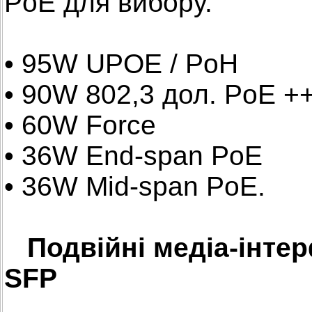
PoE для вибору.
• 95W UPOE / PoH
• 90W 802,3 дол. PoE +
• 60W Force
• 36W End-span PoE
• 36W Mid-span PoE.
Подвійні медіа-інте
SFP