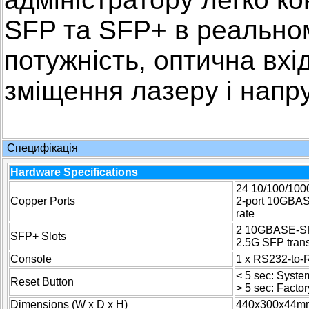
SFP та SFP+ в реальному
потужність, оптична вхі
зміщення лазеру і напр
Специфікація
Hardware Specifications
24 10/100/100
Copper Ports
2-port 10GBASE
rate
2 10GBASE-SR/
SFP+ Slots
2.5G SFP tran
Console
1 x RS232-to-RJ
< 5 sec: Syste
Reset Button
> 5 sec: Factor
Dimensions (W x D x H)
440x300x44mm