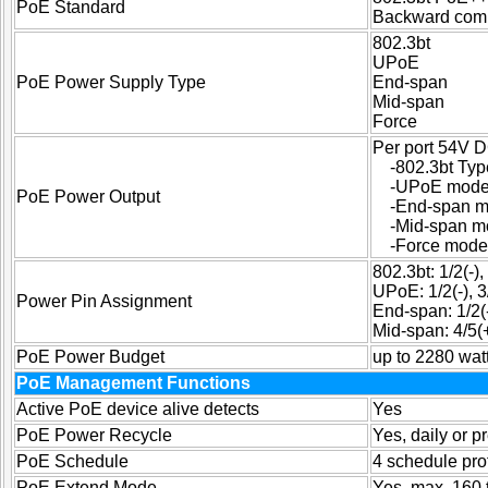
PoE Standard
Backward comp
802.3bt
UPoE
PoE Power Supply Type
End-span
Mid-span
Force
Per port 54V 
-802.3bt Typ
-UPoE mode,
PoE Power Output
-End-span m
-Mid-span m
-Force mode
802.3bt: 1/2(-), 
UPoE: 1/2(-), 3/
Power Pin Assignment
End-span: 1/2(-
Mid-span: 4/5(+
PoE Power Budget
up to 2280 wat
PoE Management Functions
Active PoE device alive detects
Yes
PoE Power Recycle
Yes, daily or 
PoE Schedule
4 schedule prof
PoE Extend Mode
Yes, max. 160 